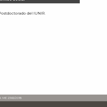
Postdoctorado del IUNIR.
ol. ME 2365/2018