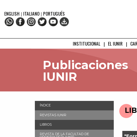
ENGLISH
|
ITALIANO
|
PORTUGUÉS
INSTITUCIONAL
EL IUNIR
CA
Publicaciones
IUNIR
ÍNDICE
LI
REVISTAS IUNIR
LIBROS
REVISTA DE LA FACULTAD DE
"For