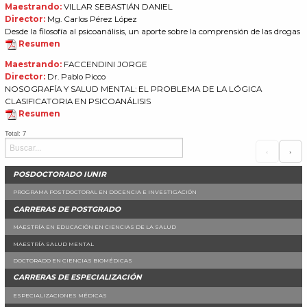
Maestrando:
VILLAR SEBASTIÁN DANIEL
Director:
Mg. Carlos Pérez López
Desde la filosofía al psicoanálisis, un aporte sobre la comprensión de las drogas
Resumen
Maestrando:
FACCENDINI JORGE
Director:
Dr. Pablo Picco
NOSOGRAFÍA Y SALUD MENTAL: EL PROBLEMA DE LA LÓGICA
CLASIFICATORIA EN PSICOANÁLISIS
Resumen
Total: 7
‹
›
POSDOCTORADO IUNIR
PROGRAMA POSTDOCTORAL EN DOCENCIA E INVESTIGACIÓN
CARRERAS DE POSTGRADO
MAESTRÍA EN EDUCACIÓN EN CIENCIAS DE LA SALUD
MAESTRÍA SALUD MENTAL
DOCTORADO EN CIENCIAS BIOMÉDICAS
CARRERAS DE ESPECIALIZACIÓN
ESPECIALIZACIONES MÉDICAS