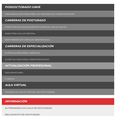
POSDOCTORADO IUNIR
PROGRAMA POSTDOCTORAL EN DOCENCIA E INVESTIGACIÓN
CARRERAS DE POSTGRADO
MAESTRÍA EN EDUCACIÓN EN CIENCIAS DE LA SALUD
MAESTRÍA SALUD MENTAL
DOCTORADO EN CIENCIAS BIOMÉDICAS
CARRERAS DE ESPECIALIZACIÓN
ESPECIALIZACIONES MÉDICAS
ESPECIALIZACIONES ODONTOLÓGICAS
ACTUALIZACIÓN PROFESIONAL
DIPLOMATURAS
CURSOS
AULA VIRTUAL
INGRESO AL AULA VIRTUAL DE POSTGRADO
INFORMACIÓN
AUTORIDADES ESCUELA DE POSTGRADO
REGLAMENTO DE POSTGRADO