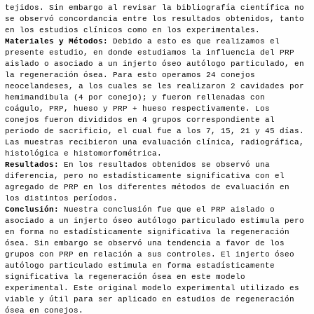
tejidos. Sin embargo al revisar la bibliografía científica no
se observó concordancia entre los resultados obtenidos, tanto
en los estudios clínicos como en los experimentales.
Materiales y Métodos:
Debido a esto es que realizamos el
presente estudio, en donde estudiamos la influencia del PRP
aislado o asociado a un injerto óseo autólogo particulado, en
la regeneración ósea. Para esto operamos 24 conejos
neocelandeses, a los cuales se les realizaron 2 cavidades por
hemimandibula (4 por conejo); y fueron rellenadas con
coágulo, PRP, hueso y PRP + hueso respectivamente. Los
conejos fueron divididos en 4 grupos correspondiente al
periodo de sacrificio, el cual fue a los 7, 15, 21 y 45 días.
Las muestras recibieron una evaluación clínica, radiográfica,
histológica e histomorfométrica.
Resultados:
En los resultados obtenidos se observó una
diferencia, pero no estadísticamente significativa con el
agregado de PRP en los diferentes métodos de evaluación en
los distintos períodos.
Conclusión:
Nuestra conclusión fue que el PRP aislado o
asociado a un injerto óseo autólogo particulado estimula pero
en forma no estadísticamente significativa la regeneración
ósea. Sin embargo se observó una tendencia a favor de los
grupos con PRP en relación a sus controles. El injerto óseo
autólogo particulado estimula en forma estadísticamente
significativa la regeneración ósea en este modelo
experimental. Este original modelo experimental utilizado es
viable y útil para ser aplicado en estudios de regeneración
ósea en conejos.