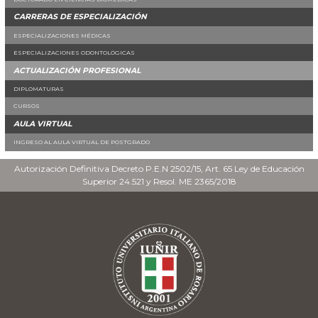
CARRERAS DE ESPECIALIZACIÓN
ESPECIALIZACIONES MÉDICAS
ESPECIALIZACIONES ODONTOLÓGICAS
ACTUALIZACIÓN PROFESIONAL
DIPLOMATURAS
CURSOS
AULA VIRTUAL
INGRESO AL AULA VIRTUAL DE POSTGRADO
Autorización Definitiva Decreto P.E.N 2502/15, Art. 65 Ley de Educación
Superior 24.521 y Resol. ME 2365/2018