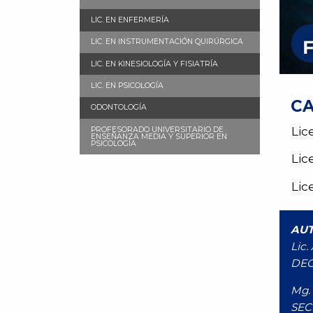
LIC. EN ENFERMERÍA
LIC. EN INSTRUMENTACIÓN QUIRÚRGICA
LIC. EN KINESIOLOGÍA Y FISIATRÍA
LIC. EN PSICOLOGÍA
CA
ODONTOLOGÍA
Lic
PROFESORADO UNIVERSITARIO DE
ENSEÑANZA MEDIA Y SUPERIOR EN
PSICOLOGÍA
Lic
Lic
AU
Lic.
DE
Mg.
SEC