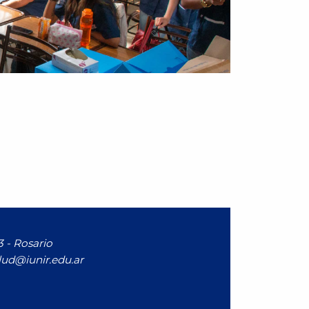
 - Rosario
lud@iunir.edu.ar