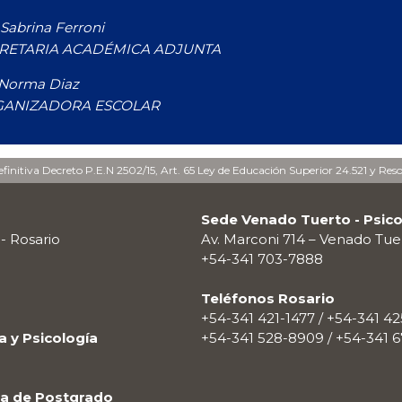
Sabrina Ferroni
RETARIA ACADÉMICA ADJUNTA
 Norma Diaz
ANIZADORA ESCOLAR
finitiva Decreto P.E.N 2502/15, Art. 65 Ley de Educación Superior 24.521 y Res
Sede Venado Tuerto - Psico
 - Rosario
Av. Marconi 714 – Venado Tue
+54-341 703-7888
Teléfonos Rosario
+54-341 421-1477 / +54-341 4
 y Psicología
+54-341 528-8909 / +54-341 
la de Postgrado