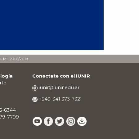
ol. ME 2365/2018
logía
Conectate con el IUNIR
rto
iunir@iunir.edu.ar
+549-341 373-7321
25-6344
679-7799