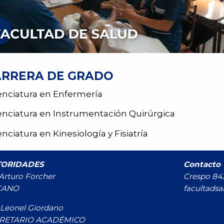
RRERA DE GRADO
enciatura en Enfermería
enciatura en Instrumentación Quirúrgica
enciatura en Kinesiología y Fisiatría
TORIDADES
Contacto
 Arturo Forcher
Crespo 843
CANO
facultadsa
 Leonel Giordano
RETARIO ACADÉMICO