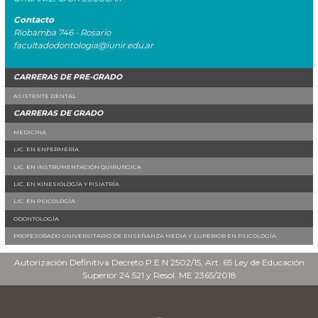
Contacto
Riobamba 746 - Rosario
facultadodontologia@iunir.edu.ar
CARRERAS DE PRE-GRADO
ASISTENTE DENTAL
CARRERAS DE GRADO
MEDICINA
LIC. EN ENFERMERÍA
LIC. EN INSTRUMENTACIÓN QUIRÚRGICA
LIC. EN KINESIOLOGÍA Y FISIATRÍA
LIC. EN PSICOLOGÍA
ODONTOLOGÍA
PROFESORADO UNIVERSITARIO DE ENSEÑANZA MEDIA Y SUPERIOR EN PSICOLOGÍA
Autorización Definitiva Decreto P.E.N 2502/15, Art. 65 Ley de Educación
Superior 24.521 y Resol. ME 2365/2018