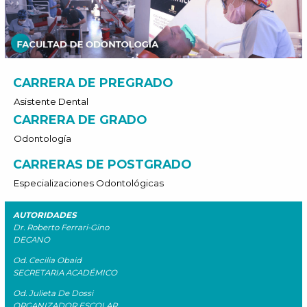
CARRERA DE PREGRADO
Asistente Dental
CARRERA DE GRADO
Odontología
CARRERAS DE POSTGRADO
Especializaciones Odontológicas
AUTORIDADES
Dr. Roberto Ferrari-Gino
DECANO
Od. Cecilia Obaid
SECRETARIA ACADÉMICO
Od. Julieta De Dossi
ORGANIZADOR ESCOLAR